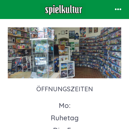
Skip
Menu
to
content
ÖFFNUNGSZEITEN
Mo:
Ruhetag